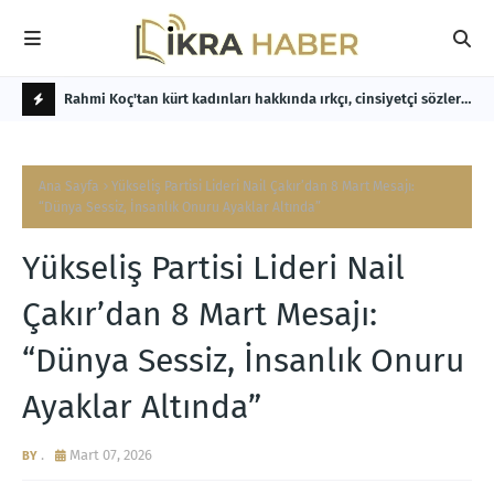
 Çanakkale
Rahmi Koç'tan kürt kadınları hakkında ırkçı, cinsiyetçi sözler.
Yük
Nuri Çelebi'den sert tepki!
Ett
S
O
Ana Sayfa
Yükseliş Partisi Lideri Nail Çakır’dan 8 Mart Mesajı:
N
“Dünya Sessiz, İnsanlık Onuru Ayaklar Altında”
D
Yükseliş Partisi Lideri Nail
A
K
Çakır’dan 8 Mart Mesajı:
İ
“Dünya Sessiz, İnsanlık Onuru
K
Ayaklar Altında”
A
.
Mart 07, 2026